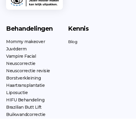
Behandelingen
Kennis
Mommy makeover
Blog
Juvéderm
Vampire Facial
Neuscorrectie
Neuscorrectie revisie
Borstverkleining
Haartransplantatie
Liposuctie
HIFU Behandeling
Brazilian Butt Lift
Buikwandcorrectie
Schaamlipcorrectie
Botox