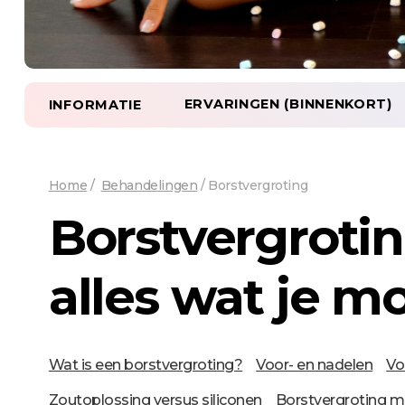
ERVARINGEN (BINNENKORT)
INFORMATIE
Home
/
Behandelingen
/
Borstvergroting
Borstvergroting
alles wat je m
Wat is een borstvergroting?
Voor- en nadelen
Vo
Zoutoplossing versus siliconen
Borstvergroting m