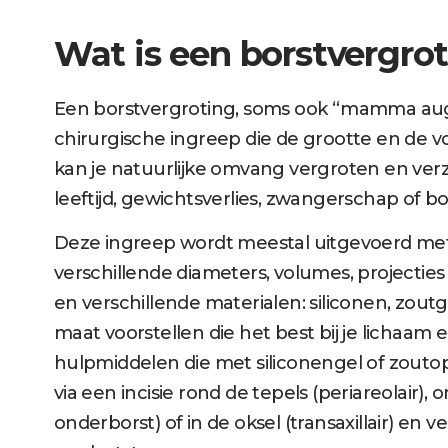
Wat is een borstvergro
Een borstvergroting, soms ook “mamma aug
chirurgische ingreep die de grootte en de v
kan je natuurlijke omvang vergroten en verz
leeftijd, gewichtsverlies, zwangerschap of b
Deze ingreep wordt meestal uitgevoerd met 
verschillende diameters, volumes, projecties
en verschillende materialen: siliconen, zout
maat voorstellen die het best bij je lichaam e
hulpmiddelen die met siliconengel of zouto
via een incisie rond de tepels (periareolair),
onderborst) of in de oksel (transaxillair) en 