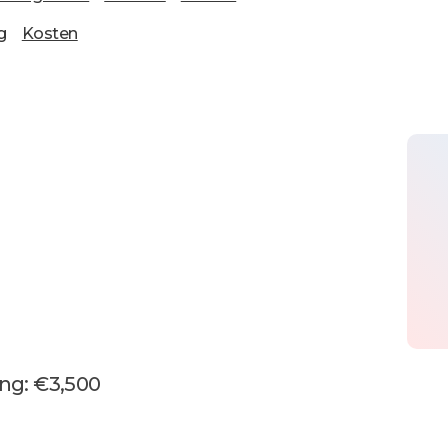
g
Kosten
ng: €3,500