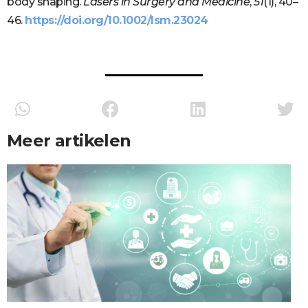
body shaping.
Lasers in Surgery and Medicine
,
51
(1), 40–
46.
https://doi.org/10.1002/lsm.23024
Meer artikelen