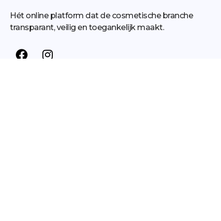
Hét online platform dat de cosmetische branche
transparant, veilig en toegankelijk maakt.
Behandelingen
Kennis
Mommy makeover
Blog
Juvéderm
Vampire Facial
Neuscorrectie
Neuscorrectie revisie