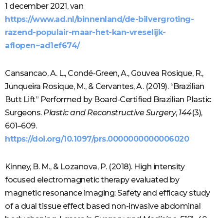
1 december 2021, van
https://www.ad.nl/binnenland/de-bilvergroting-
razend-populair-maar-het-kan-vreselijk-
aflopen~ad1ef674/
Cansancao, A. L., Condé-Green, A., Gouvea Rosique, R.,
Junqueira Rosique, M., & Cervantes, A. (2019). “Brazilian
Butt Lift” Performed by Board-Certified Brazilian Plastic
Surgeons.
Plastic and Reconstructive Surgery
,
144
(3),
601–609.
https://doi.org/10.1097/prs.0000000000006020
Kinney, B. M., & Lozanova, P. (2018). High intensity
focused electromagnetic therapy evaluated by
magnetic resonance imaging: Safety and efficacy study
of a dual tissue effect based non-invasive abdominal