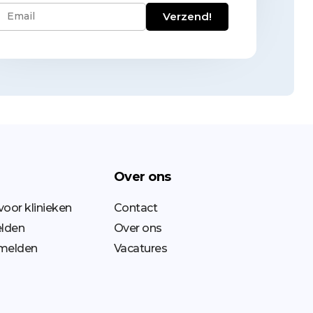
Verzend!
Over ons
voor klinieken
Contact
elden
Over ons
nmelden
Vacatures