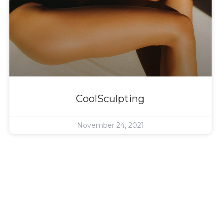
CoolSculpting
November 24, 2021