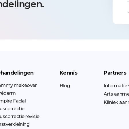
delingen.
handelingen
Kennis
Partners
mmy makeover
Blog
Informatie 
véderm
Arts aanm
mpire Facial
Kliniek aa
uscorrectie
scorrectie revisie
rstverkleining