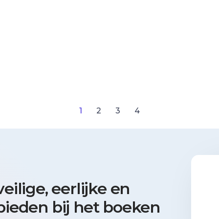
1
2
3
4
ilige, eerlijke en
bieden bij het boeken