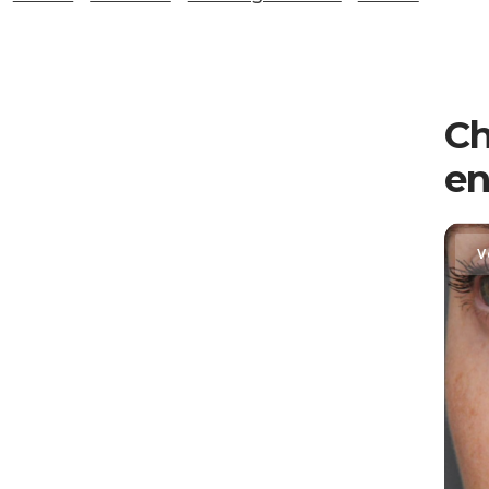
Ch
en