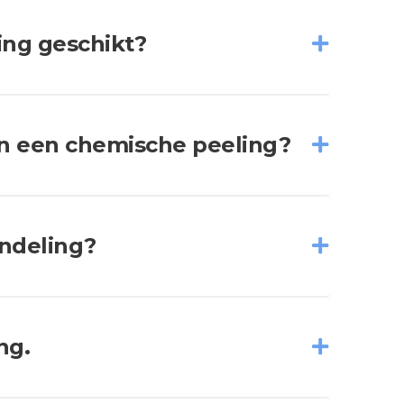
ing geschikt?
an een chemische peeling?
andeling?
ng.