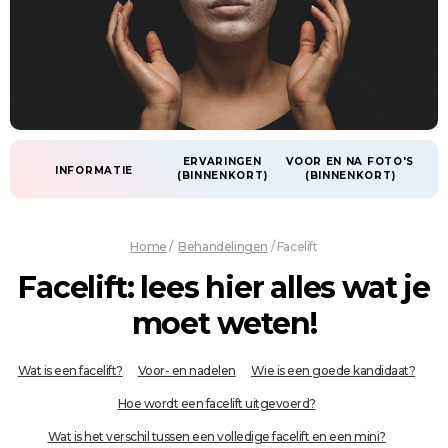
ERVARINGEN
VOOR EN NA FOTO'S
INFORMATIE
(BINNENKORT)
(BINNENKORT)
Home
/
Behandelingen
/
Facelift
Facelift: lees hier alles wat je
moet weten!
Wat is een facelift?
Voor- en nadelen
Wie is een goede kandidaat?
Hoe wordt een facelift uitgevoerd?
Wat is het verschil tussen een volledige facelift en een mini?