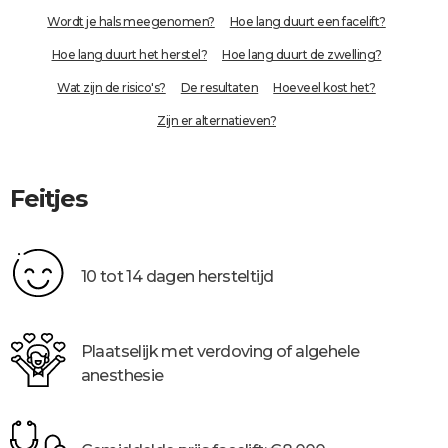
Wordt je hals meegenomen?
Hoe lang duurt een facelift?
Hoe lang duurt het herstel?
Hoe lang duurt de zwelling?
Wat zijn de risico's?
De resultaten
Hoeveel kost het?
Zijn er alternatieven?
Feitjes
10 tot 14 dagen hersteltijd
Plaatselijk met verdoving of algehele
anesthesie