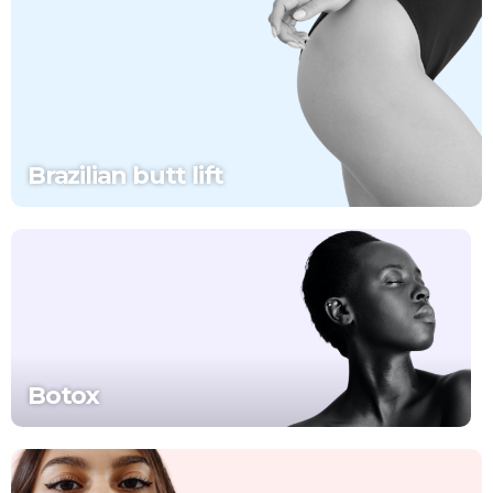
Brazilian butt lift
Botox